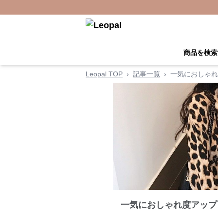
商品を検索
Leopal TOP
›
記事一覧
›
一気におしゃれ
一気におしゃれ度アップ