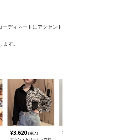
コーディネートにアクセント
します。
¥
3,620
¥
3,000
¥
3,820
(税込)
(税込)
(税込
アシンメトリーヒョウ柄
ヒョウ柄 にじみ染めデ
ヌーディヒョウ