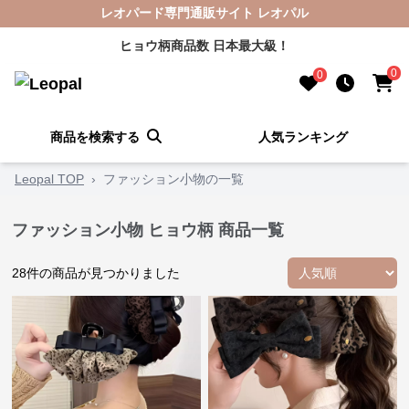
レオパード専門通販サイト レオパル
ヒョウ柄商品数 日本最大級！
0
0
商品を検索する
人気ランキング
Leopal TOP
›
ファッション小物の一覧
ファッション小物 ヒョウ柄 商品一覧
28
件の商品が見つかりました