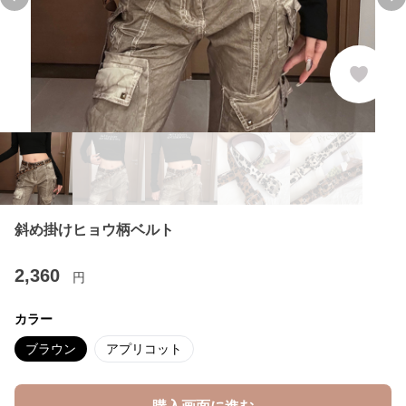
Previous slide
Ne
斜め掛けヒョウ柄ベルト
2,360
円
カラー
ブラウン
アプリコット