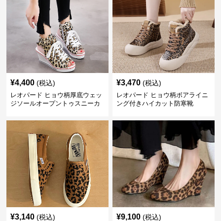
¥
4,400
¥
3,470
(税込)
(税込)
レオパード ヒョウ柄厚底ウェッ
レオパード ヒョウ柄ボアライニ
ジソールオープントゥスニーカ
ング付きハイカット防寒靴
ーサンダル
¥
3,140
¥
9,100
(税込)
(税込)