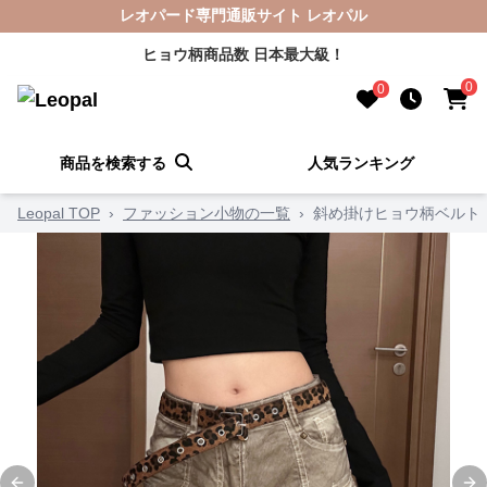
レオパード専門通販サイト レオパル
ヒョウ柄商品数 日本最大級！
0
0
商品を検索する
人気ランキング
Leopal TOP
›
ファッション小物の一覧
›
斜め掛けヒョウ柄ベルト