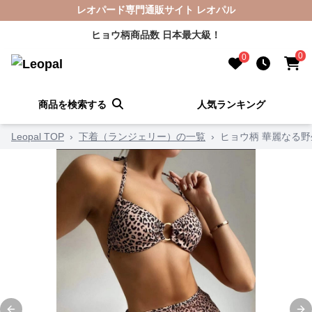
レオパード専門通販サイト レオパル
ヒョウ柄商品数 日本最大級！
0
0
商品を検索する
人気ランキング
Leopal TOP
›
下着（ランジェリー）の一覧
›
ヒョウ柄 華麗なる