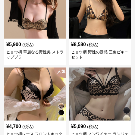
¥
5,900
¥
8,580
(税込)
(税込)
ヒョウ柄 華麗なる野性美 ストラ
ヒョウ柄 野性の誘惑 三角ビキニ
ップブラ
セット
人気
¥
4,700
¥
5,090
(税込)
(税込)
ヒョウ柄レース フロントホック
ヒョウ柄 ノンワイヤー ランジェ