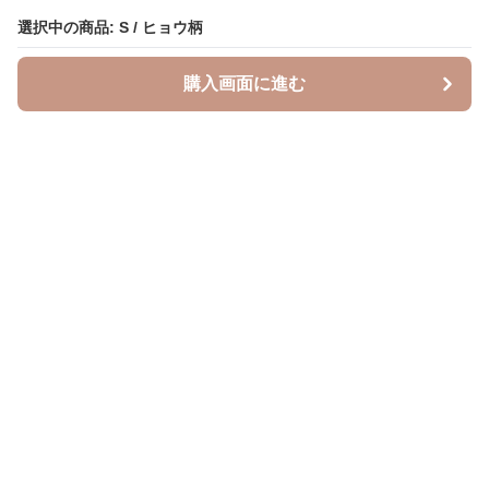
選択中の商品: S / ヒョウ柄
選択中の商品: S / ヒョウ柄
購入画面に進む
購入画面に進む
Leopal
について
会社概要