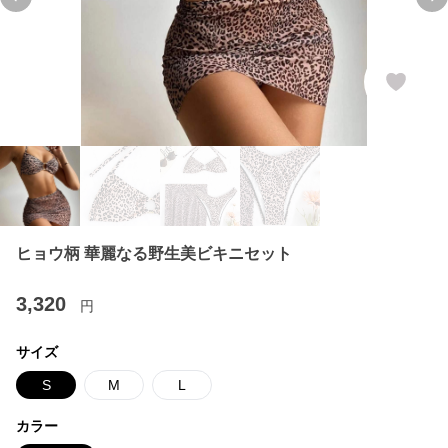
Previous slide
Ne
ヒョウ柄 華麗なる野生美ビキニセット
3,320
円
サイズ
S
M
L
カラー