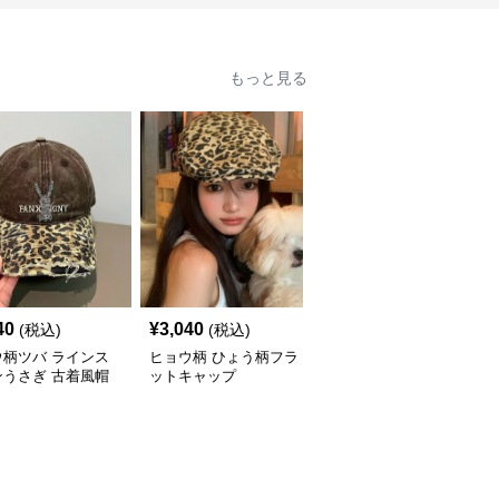
もっと見る
40
¥
3,040
¥
3,120
(税込)
(税込)
(税込)
ウ柄ツバ ラインス
ヒョウ柄 ひょう柄フラ
ほつれ感が魅力のヒョウ
ンうさぎ 古着風帽
ットキャップ
柄帽子