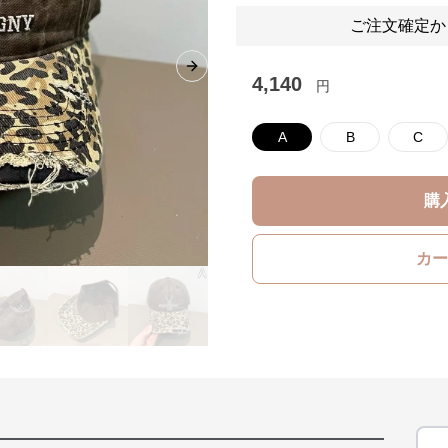
ご注文確定か
Next slide
4,140
円
A
B
C
購
カー