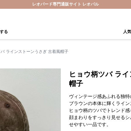
レオパード専門通販サイト レオパル
する
人
バ ラインストーンうさぎ 古着風帽子
ヒョウ柄ツバ ライ
帽子
ヴィンテージ感あふれる独特
ブラウンの本体に輝くライン
ヒョウ柄のツバでトレンド感
顔まわりをすっきり見せるシ
せやすい一品です。