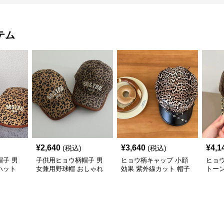
テム
¥
2,640
¥
3,640
¥
4,1
(税込)
(税込)
子 男
子供用ヒョウ柄帽子 男
ヒョウ柄キャップ 小顔
ヒョ
ハット
女兼用野球帽 おしゃれ
効果 紫外線カット 帽子
トー
二色展開
画家風ベレー
子