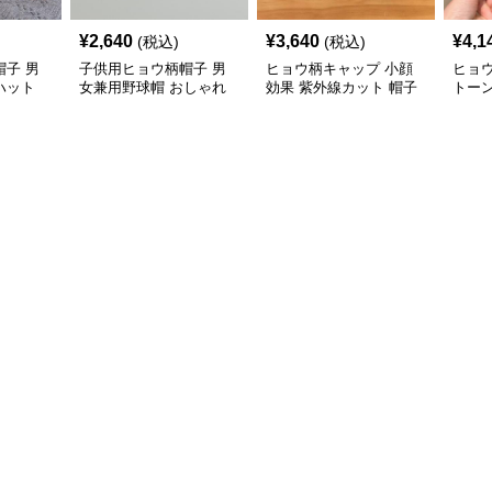
¥
2,640
¥
3,640
¥
4,1
(税込)
(税込)
子 男
子供用ヒョウ柄帽子 男
ヒョウ柄キャップ 小顔
ヒョ
ハット
女兼用野球帽 おしゃれ
効果 紫外線カット 帽子
トー
二色展開
画家風ベレー
子