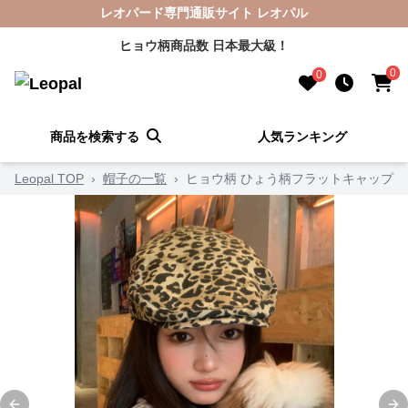
レオパード専門通販サイト レオパル
ヒョウ柄商品数 日本最大級！
0
0
商品を検索する
人気ランキング
Leopal TOP
›
帽子の一覧
›
ヒョウ柄 ひょう柄フラットキャップ