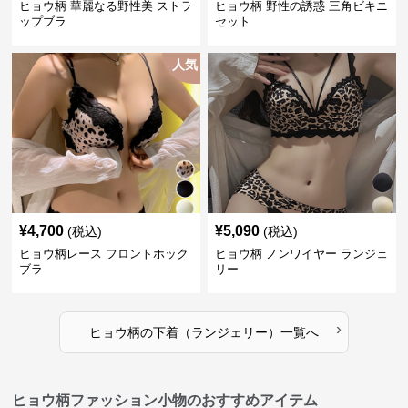
ヒョウ柄 華麗なる野性美 ストラ
ヒョウ柄 野性の誘惑 三角ビキニ
ップブラ
セット
人気
¥
4,700
¥
5,090
(税込)
(税込)
ヒョウ柄レース フロントホック
ヒョウ柄 ノンワイヤー ランジェ
ブラ
リー
›
ヒョウ柄
の
下着（ランジェリー）
一覧へ
ヒョウ柄ファッション小物のおすすめアイテム