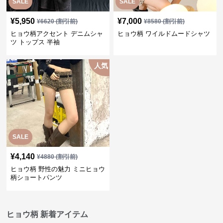
SALE
SALE
¥
5,950
¥
7,000
¥
6620
(割引前)
¥
8580
(割引前)
ヒョウ柄アクセント デニムシャ
ヒョウ柄 ワイルドムードシャツ
ツ トップス 半袖
人気
SALE
¥
4,140
¥
4880
(割引前)
ヒョウ柄 野性の魅力 ミニヒョウ
柄ショートパンツ
ヒョウ柄 新着アイテム