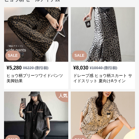
SALE
SALE
¥
5,280
¥
8,030
¥
6220
(割引前)
¥
10040
(割引前)
ヒョウ柄プリーツワイドパンツ
ドレープ感 ヒョウ柄スカート サ
美脚効果
イドスリット 夏向けAライン
人気