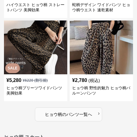
ハイウエスト ヒョウ柄 ストレー
蛇柄デザイン ワイドパンツ ヒョ
トパンツ 美脚効果
ウ柄ウエスト 速乾素材
SALE
¥
5,280
¥
2,780
(税込)
¥
6220
(割引前)
ヒョウ柄プリーツワイドパンツ
ヒョウ柄 野性的魅力 ヒョウ柄バ
美脚効果
ルーンパンツ
›
ヒョウ柄
の
パンツ
一覧へ