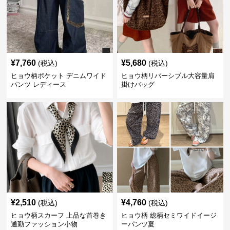
¥
7,760
¥
5,680
(税込)
(税込)
ヒョウ柄ポケット デニムワイド
ヒョウ柄リバーシブル大容量肩
パンツ レディース
掛けバッグ
¥
2,510
¥
4,760
(税込)
(税込)
ヒョウ柄スカーフ 上品な首巻き
ヒョウ柄 総柄セミワイドイージ
通勤ファッション小物
ーパンツ夏