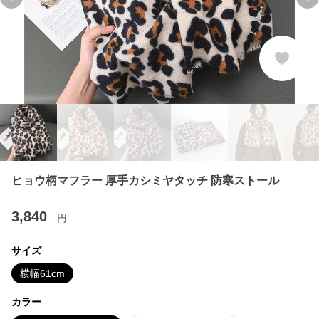
Previous slide
Ne
ヒョウ柄マフラー 厚手カシミヤタッチ 防寒ストール
3,840
円
サイズ
横幅61cm
カラー