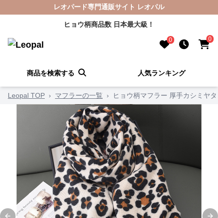
レオパード専門通販サイト レオパル
ヒョウ柄商品数 日本最大級！
0
0
商品を検索する
人気ランキング
Leopal TOP
›
マフラーの一覧
›
ヒョウ柄マフラー 厚手カシミヤタ