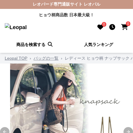
レオパード専門通販サイト レオパル
ヒョウ柄商品数 日本最大級！
0
0
商品を検索する
人気ランキング
Leopal TOP
›
バッグの一覧
›
レディース ヒョウ柄 ナップサック 