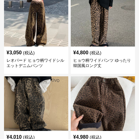
¥
3,050
¥
4,800
(税込)
(税込)
レオパード ヒョウ柄ワイドシル
ヒョウ柄ワイドパンツ ゆったり
エットデニムパンツ
韓国風ロング丈
¥
4,010
¥
4,980
(税込)
(税込)