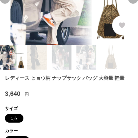
Previous slide
Ne
レディース ヒョウ柄 ナップサック バッグ 大容量 軽量
3,640
円
サイズ
1点
カラー