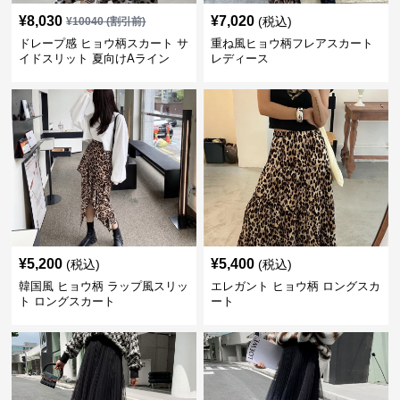
¥
8,030
¥
7,020
(税込)
¥
10040
(割引前)
ドレープ感 ヒョウ柄スカート サ
重ね風ヒョウ柄フレアスカート
イドスリット 夏向けAライン
レディース
¥
5,200
¥
5,400
(税込)
(税込)
韓国風 ヒョウ柄 ラップ風スリッ
エレガント ヒョウ柄 ロングスカ
ト ロングスカート
ート