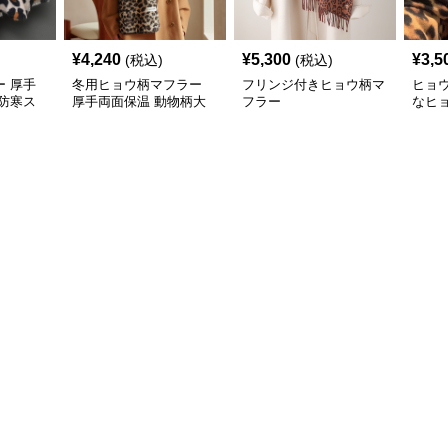
¥
4,240
¥
5,300
¥
3,5
(税込)
(税込)
 厚手
冬用ヒョウ柄マフラー
フリンジ付きヒョウ柄マ
ヒョ
防寒ス
厚手両面保温 動物柄大
フラー
なヒ
判ストール