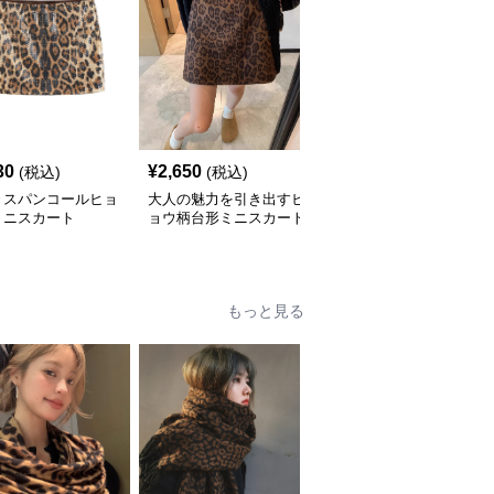
30
¥
2,650
¥
3,170
(税込)
(税込)
(税込)
きスパンコールヒョ
大人の魅力を引き出すヒ
配色パイピング付きヒョ
ミニスカート
ョウ柄台形ミニスカート
ウ柄タイトスカート
もっと見る