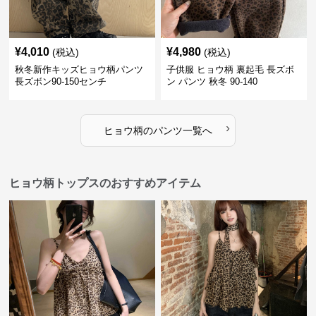
¥
4,010
¥
4,980
(税込)
(税込)
秋冬新作キッズヒョウ柄パンツ
子供服 ヒョウ柄 裏起毛 長ズボ
長ズボン90-150センチ
ン パンツ 秋冬 90-140
›
ヒョウ柄
の
パンツ
一覧へ
ヒョウ柄トップスのおすすめアイテム