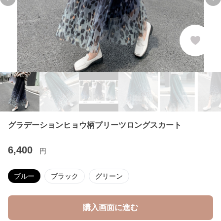
Previous slide
Ne
グラデーションヒョウ柄プリーツロングスカート
6,400
円
ブルー
ブラック
グリーン
購入画面に進む