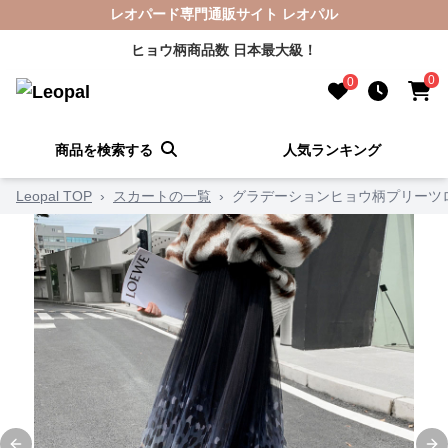
レオパード専門通販サイト レオパル
ヒョウ柄商品数 日本最大級！
0
0
商品を検索する
人気ランキング
Leopal TOP
›
スカートの一覧
›
グラデーションヒョウ柄プリーツ