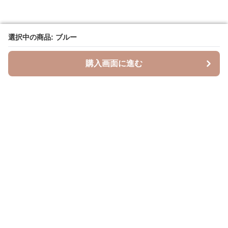
選択中の商品: ブルー
選択中の商品: ブルー
購入画面に進む
購入画面に進む
Leopal
について