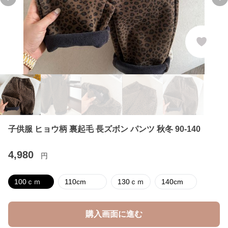
Previous slide
Ne
子供服 ヒョウ柄 裏起毛 長ズボン パンツ 秋冬 90-140
4,980
円
100ｃｍ
110cm
130ｃｍ
140cm
購入画面に進む