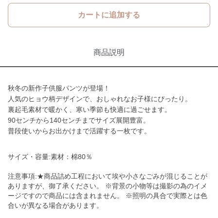
カートに追加する
商品説明
秋冬の新作子供服パンツが登場！
人気のヒョウ柄デザインで、おしゃれなお子様にぴったり。
裏起毛素材で暖かく、寒い季節も快適に過ごせます。
90センチから140センチまでサイズ展開豊富。
普段使いからお出かけまで活躍する一枚です。
サイズ・容量:素材：棉80％
注意事項:★商品詰め工程において埃や小さなごみが混じることが
ありますが、御了承ください。 ※背景の小物等は撮影の為のイメ
ージですので商品には含まれません。 ※照明の具合で実際とは色
合いが異なる場合があります。