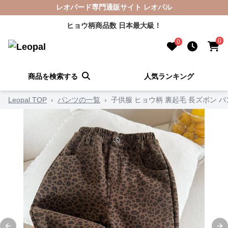
レオパード専門通販サイト レオパル
ヒョウ柄商品数 日本最大級！
0
0
商品を検索する
人気ランキング
Leopal TOP
›
パンツの一覧
›
子供服 ヒョウ柄 裏起毛 長ズボン パンツ