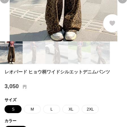
Previous slide
Ne
レオパード ヒョウ柄ワイドシルエットデニムパンツ
3,050
円
サイズ
S
M
L
XL
2XL
カラー