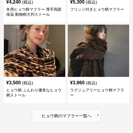
¥
4,240
¥
5,300
(税込)
(税込)
冬用ヒョウ柄マフラー 厚手両面
フリンジ付きヒョウ柄マフラー
保温 動物柄大判ストール
¥
3,500
¥
3,960
(税込)
(税込)
ヒョウ柄 ふんわり優美なヒョウ
ラグジュアリーヒョウ柄マフラ
柄ストール
ー
›
ヒョウ柄
の
マフラー
一覧へ