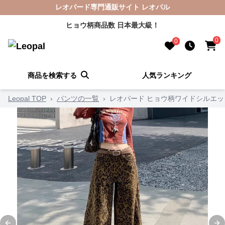
レオパード専門通販サイト レオパル
ヒョウ柄商品数 日本最大級！
0
0
商品を検索する
人気ランキング
Leopal TOP
›
パンツの一覧
›
レオパード ヒョウ柄ワイドシルエ