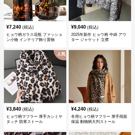
¥
7,240
¥
9,040
(税込)
(税込)
ヒョウ柄ガラス花瓶 ファッショ
2025年新作 ヒョウ柄 中綿 アウ
ン小物 インテリア飾り置物
ター ジャケット 立襟
人気
¥
3,840
¥
4,240
(税込)
(税込)
ヒョウ柄マフラー 厚手カシミヤ
冬用ヒョウ柄マフラー 厚手両面
タッチ 防寒ストール
保温 動物柄大判ストール