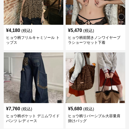
¥
4,180
¥
5,470
(税込)
(税込)
ヒョウ柄フリルキャミソール ト
ヒョウ柄前開きノンワイヤーブ
ップス
ラショーツセット下着
¥
7,760
¥
5,680
(税込)
(税込)
ヒョウ柄ポケット デニムワイド
ヒョウ柄リバーシブル大容量肩
パンツ レディース
掛けバッグ