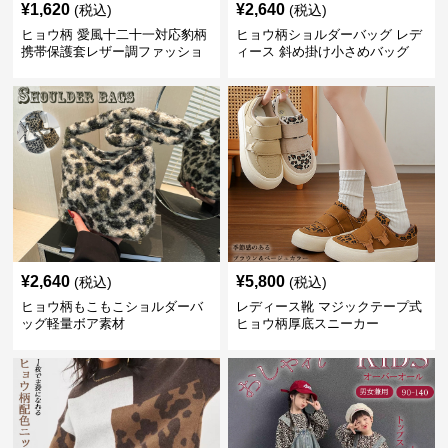
¥
1,620
¥
2,640
(税込)
(税込)
ヒョウ柄 愛風十二十一対応豹柄
ヒョウ柄ショルダーバッグ レデ
携帯保護套レザー調ファッショ
ィース 斜め掛け小さめバッグ
ン小物
¥
2,640
¥
5,800
(税込)
(税込)
ヒョウ柄もこもこショルダーバ
レディース靴 マジックテープ式
ッグ軽量ボア素材
ヒョウ柄厚底スニーカー