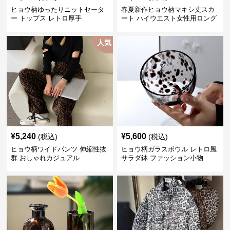
ヒョウ柄ゆったりニットセータ
春夏新作ヒョウ柄マキシ丈スカ
ー トップス レトロ厚手
ート ハイウエスト女性用ロング
スカート
人気
¥
5,240
¥
5,600
(税込)
(税込)
ヒョウ柄ワイドパンツ 伸縮性抜
ヒョウ柄ガラスボウル レトロ風
群 おしゃれカジュアル
サラダ鉢 ファッション小物