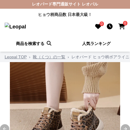
レオパード専門通販サイト レオパル
ヒョウ柄商品数 日本最大級！
0
0
商品を検索する
人気ランキング
Leopal TOP
›
靴（くつ）の一覧
›
レオパード ヒョウ柄ボアライ