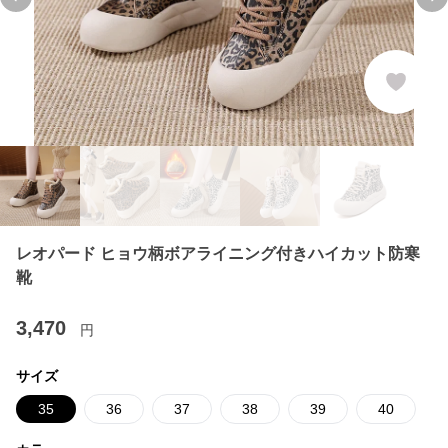
Previous slide
Ne
レオパード ヒョウ柄ボアライニング付きハイカット防寒
靴
3,470
円
サイズ
35
36
37
38
39
40