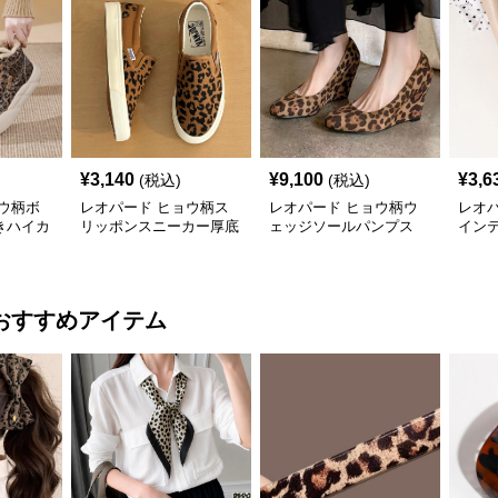
¥
3,140
¥
9,100
¥
3,6
(税込)
(税込)
ウ柄ボ
レオパード ヒョウ柄ス
レオパード ヒョウ柄ウ
レオ
きハイカ
リッポンスニーカー厚底
ェッジソールパンプス
イン
軽量
シュ
おすすめアイテム