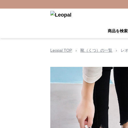
商品を検索
Leopal TOP
›
靴（くつ）の一覧
›
レ