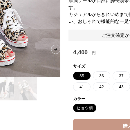
厚底ソールが自然に脚長効果
す。
カジュアルからきれいめまで
い、おしゃれで機能的な一足
ご注文確定か
4,400
Next slide
円
サイズ
35
36
37
41
42
43
カラー
ヒョウ柄
購