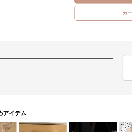
カー
めアイテム