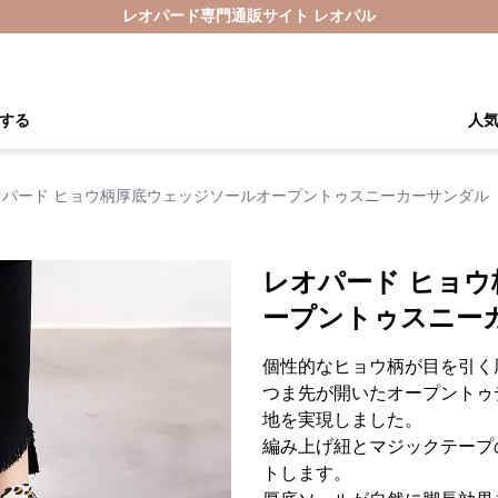
レオパード専門通販サイト レオパル
する
人
オパード ヒョウ柄厚底ウェッジソールオープントゥスニーカーサンダル
レオパード ヒョ
ープントゥスニー
個性的なヒョウ柄が目を引く
つま先が開いたオープントゥ
地を実現しました。
編み上げ紐とマジックテープ
トします。