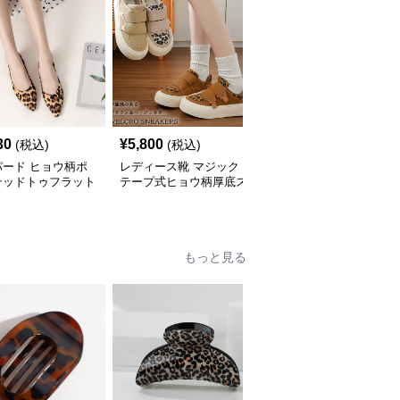
30
¥
5,800
¥
3,600
(税込)
(税込)
(税込)
パード ヒョウ柄ポ
レディース靴 マジック
ヒョウ柄クリア透明ヒー
テッドトゥフラット
テープ式ヒョウ柄厚底ス
ルサンダル靴美脚九セン
ーズ
ニーカー
チ
もっと見る