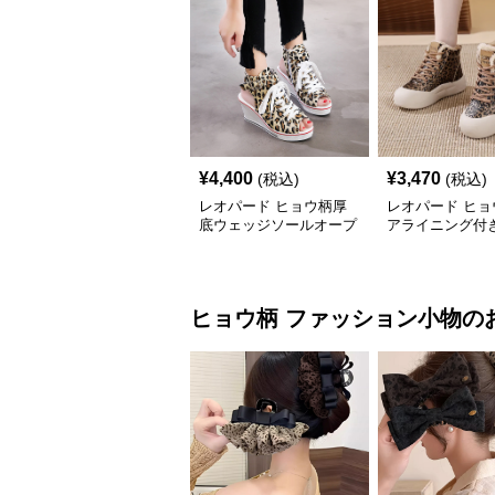
¥
4,400
¥
3,470
(税込)
(税込)
レオパード ヒョウ柄厚
レオパード ヒョ
底ウェッジソールオープ
アライニング付
ントゥスニーカーサンダ
ット防寒靴
ル
ヒョウ柄
ファッション小物
の