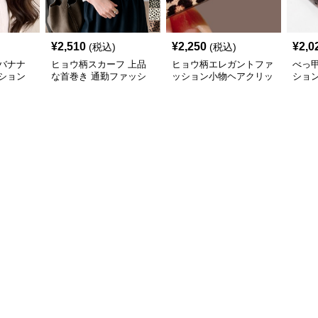
¥
2,510
¥
2,250
¥
2,0
(税込)
(税込)
バナナ
ヒョウ柄スカーフ 上品
ヒョウ柄エレガントファ
べっ
ション
な首巻き 通勤ファッシ
ッション小物ヘアクリッ
ショ
ョン小物
プ
三個