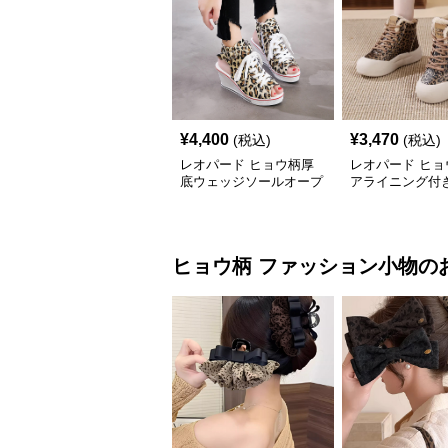
¥
4,400
¥
3,470
(税込)
(税込)
レオパード ヒョウ柄厚
レオパード ヒョ
底ウェッジソールオープ
アライニング付
ントゥスニーカーサンダ
ット防寒靴
ル
ヒョウ柄
ファッション小物
の