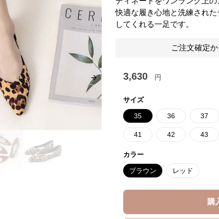
ディネートをワンランク上の
快適な履き心地と洗練された
してくれる一足です。
ご注文確定か
3,630
円
Next slide
サイズ
35
36
37
41
42
43
カラー
ブラウン
レッド
購