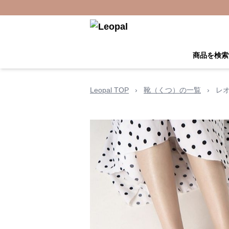
商品を検索
Leopal TOP
›
靴（くつ）の一覧
›
レ