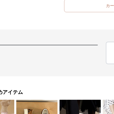
カー
めアイテム