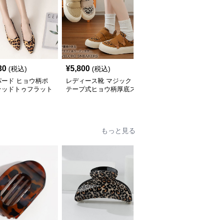
30
¥
5,800
¥
3,600
(税込)
(税込)
(税込)
パード ヒョウ柄ポ
レディース靴 マジック
ヒョウ柄クリア透明ヒー
テッドトゥフラット
テープ式ヒョウ柄厚底ス
ルサンダル靴美脚九セン
ーズ
ニーカー
チ
もっと見る