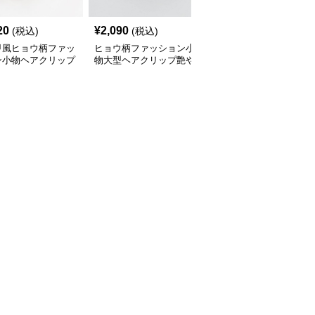
20
¥
2,090
¥
2,240
(税込)
(税込)
(税込)
甲風ヒョウ柄ファッ
ヒョウ柄ファッション小
ヒョウ柄チェーンモチー
ン小物ヘアクリップ
物大型ヘアクリップ艶や
フファッション小物ヘア
組
か仕上げ
クリップ