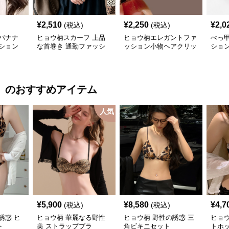
¥
2,510
¥
2,250
¥
2,0
(税込)
(税込)
バナナ
ヒョウ柄スカーフ 上品
ヒョウ柄エレガントファ
べっ
ション
な首巻き 通勤ファッシ
ッション小物ヘアクリッ
ショ
ョン小物
プ
三個
）
のおすすめアイテム
人気
¥
5,900
¥
8,580
¥
4,7
(税込)
(税込)
誘惑 ヒ
ヒョウ柄 華麗なる野性
ヒョウ柄 野性の誘惑 三
ヒョ
ト
美 ストラップブラ
角ビキニセット
トホ