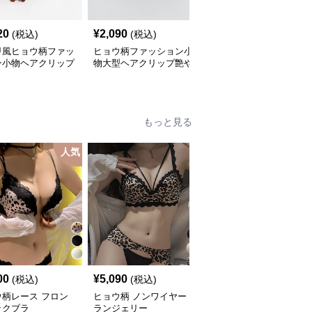
20
¥
2,090
¥
2,240
(税込)
(税込)
(税込)
甲風ヒョウ柄ファッ
ヒョウ柄ファッション小
ヒョウ柄チェーンモチー
ン小物ヘアクリップ
物大型ヘアクリップ艶や
フファッション小物ヘア
組
か仕上げ
クリップ
もっと見る
人気
00
¥
5,090
¥
3,600
(税込)
(税込)
(税込)
ウ柄レース フロン
ヒョウ柄 ノンワイヤー
ヒョウ柄 野性美を纏う
ックブラ
ランジェリー
結び紐ビキニ