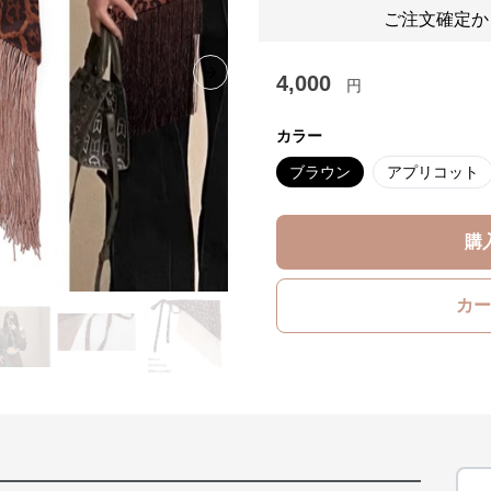
ご注文確定か
4,000
Next slide
円
カラー
ブラウン
アプリコット
購
カー