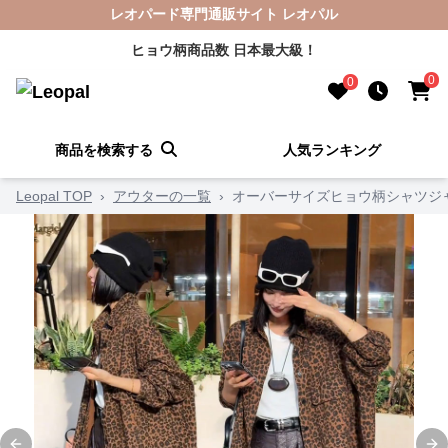
レオパード専門通販サイト レオパル
ヒョウ柄商品数 日本最大級！
0
0
商品を検索する
人気ランキング
Leopal TOP
›
アウターの一覧
›
オーバーサイズヒョウ柄シャツジ