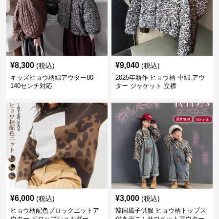
¥
8,300
¥
9,040
(税込)
(税込)
キッズヒョウ柄綿アウター80-
2025年新作 ヒョウ柄 中綿 アウ
140センチ対応
ター ジャケット 立襟
¥
6,000
¥
3,000
(税込)
(税込)
ヒョウ柄配色ブロックニットア
韓国風子供服 ヒョウ柄トップス
ウター ドロップショルダー
付きデニムサロペットアウター