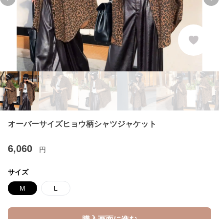
Previous slide
Ne
オーバーサイズヒョウ柄シャツジャケット
6,060
円
サイズ
M
L