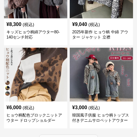
¥
8,300
¥
9,040
(税込)
(税込)
キッズヒョウ柄綿アウター80-
2025年新作 ヒョウ柄 中綿 アウ
140センチ対応
ター ジャケット 立襟
¥
6,000
¥
3,000
(税込)
(税込)
ヒョウ柄配色ブロックニットア
韓国風子供服 ヒョウ柄トップス
ウター ドロップショルダー
付きデニムサロペットアウター