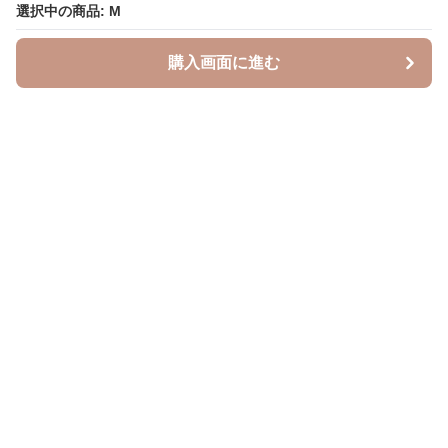
選択中の商品: M
選択中の商品: M
購入画面に進む
購入画面に進む
Leopal
について
会社概要
利用規約