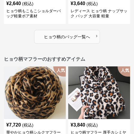
¥
2,640
¥
3,640
(税込)
(税込)
ヒョウ柄もこもこショルダーバ
レディース ヒョウ柄 ナップサッ
ッグ軽量ボア素材
ク バッグ 大容量 軽量
›
ヒョウ柄
の
バッグ
一覧へ
ヒョウ柄マフラーのおすすめアイテム
人気
人気
¥
7,720
¥
3,840
(税込)
(税込)
華やかヒョウ柄シルクマフラー
ヒョウ柄マフラー 厚手カシミヤ