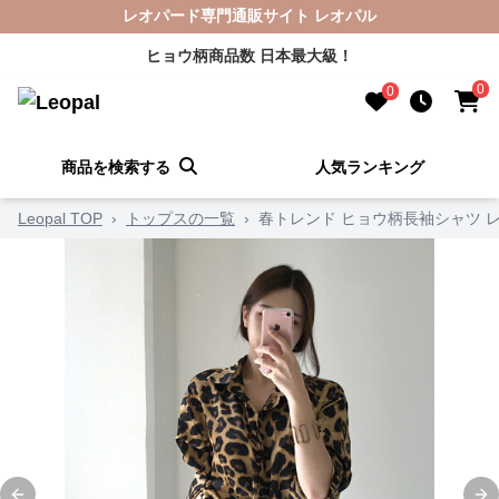
レオパード専門通販サイト レオパル
ヒョウ柄商品数 日本最大級！
0
0
商品を検索する
人気ランキング
Leopal TOP
›
トップスの一覧
›
春トレンド ヒョウ柄長袖シャツ 