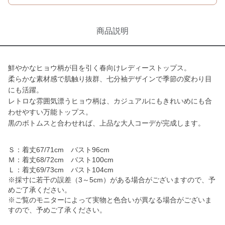
商品説明
鮮やかなヒョウ柄が目を引く春向けレディーストップス。
柔らかな素材感で肌触り抜群、七分袖デザインで季節の変わり目
にも活躍。
レトロな雰囲気漂うヒョウ柄は、カジュアルにもきれいめにも合
わせやすい万能トップス。
黒のボトムスと合わせれば、上品な大人コーデが完成します。
Ｓ：着丈67/71cm バスト96cm
Ｍ：着丈68/72cm バスト100cm
Ｌ：着丈69/73cm バスト104cm
※採寸に若干の誤差（3～5cm）がある場合がございますので、予
めご了承ください。
※ご覧のモニターによって実物と色合いが異なる場合がございま
すので、予めご了承ください。