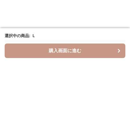
選択中の商品: Ｌ
選択中の商品: Ｌ
購入画面に進む
購入画面に進む
Leopal
について