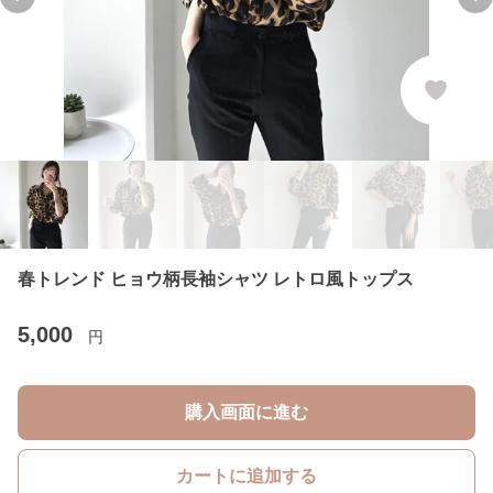
Previous slide
Ne
春トレンド ヒョウ柄長袖シャツ レトロ風トップス
5,000
円
購入画面に進む
カートに追加する