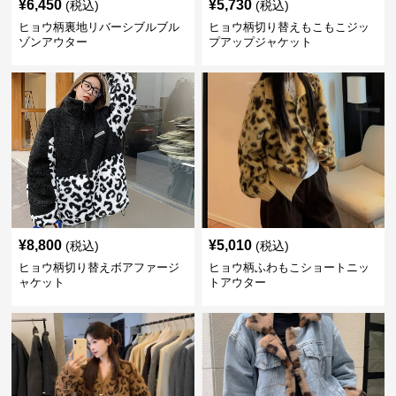
¥
6,450
¥
5,730
(税込)
(税込)
ヒョウ柄裏地リバーシブルブル
ヒョウ柄切り替えもこもこジッ
ゾンアウター
プアップジャケット
¥
8,800
¥
5,010
(税込)
(税込)
ヒョウ柄切り替えボアファージ
ヒョウ柄ふわもこショートニッ
ャケット
トアウター