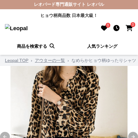
レオパード専門通販サイト レオパル
ヒョウ柄商品数 日本最大級！
0
0
商品を検索する
人気ランキング
Leopal TOP
›
アウターの一覧
›
なめらかヒョウ柄ゆったりシャツ