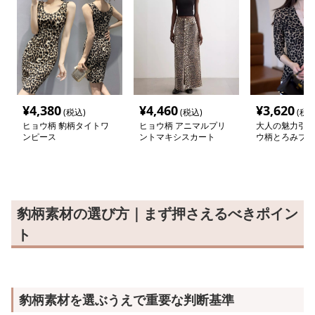
¥
4,380
¥
4,460
¥
3,620
(税込)
(税込)
(税込
ヒョウ柄 豹柄タイトワ
ヒョウ柄 アニマルプリ
大人の魅力引き
ンピース
ントマキシスカート
ウ柄とろみブラ
豹柄素材の選び方｜まず押さえるべきポイン
ト
豹柄素材を選ぶうえで重要な判断基準