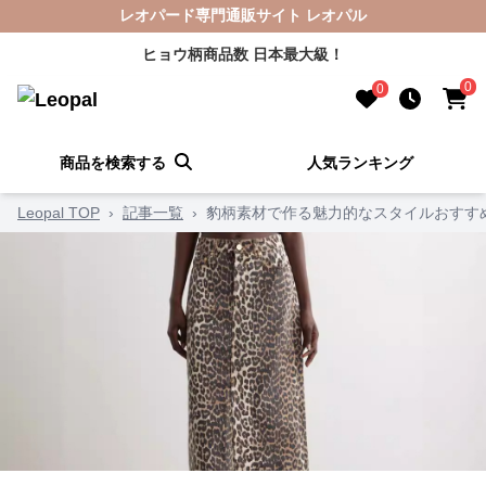
レオパード専門通販サイト レオパル
ヒョウ柄商品数 日本最大級！
0
0
商品を検索する
人気ランキング
Leopal TOP
›
記事一覧
›
豹柄素材で作る魅力的なスタイルおすす