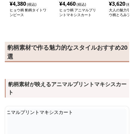
¥
4,380
¥
4,460
¥
3,620
(税込)
(税込)
(税込
ヒョウ柄 豹柄タイトワ
ヒョウ柄 アニマルプリ
大人の魅力引き
ンピース
ントマキシスカート
ウ柄とろみブラ
豹柄素材で作る魅力的なスタイルおすすめ20
選
豹柄素材が映えるアニマルプリントマキシスカー
ト