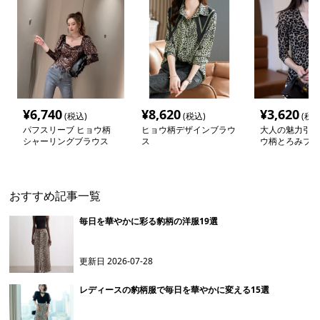
¥
6,740
¥
8,620
¥
3,620
(税込)
(税込)
(税込
パフスリーブ ヒョウ柄
ヒョウ柄デザインブラウ
大人の魅力引き
シャーリングブラウス
ス
ウ柄とろみブラ
おすすめ記事一覧
毎日を華やかに彩る豹柄の洋服19選
更新日
2026-07-28
レディースの豹柄服で毎日を華やかに変える15選