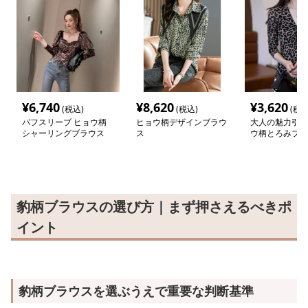
¥
6,740
¥
8,620
¥
3,620
(税込)
(税込)
(税込
パフスリーブ ヒョウ柄
ヒョウ柄デザインブラウ
大人の魅力引き
シャーリングブラウス
ス
ウ柄とろみブラ
豹柄ブラウスの選び方｜まず押さえるべきポ
イント
豹柄ブラウスを選ぶうえで重要な判断基準