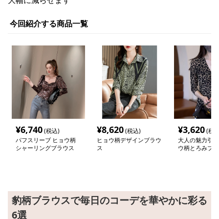
大幅に減らせます
今回紹介する商品一覧
¥
6,740
¥
8,620
¥
3,620
(税込)
(税込)
(税込
パフスリーブ ヒョウ柄
ヒョウ柄デザインブラウ
大人の魅力引き
シャーリングブラウス
ス
ウ柄とろみブラ
豹柄ブラウスで毎日のコーデを華やかに彩る
6選