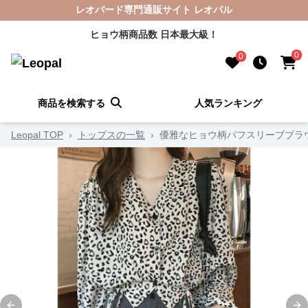
レオパード専門通販サイト レオパル
ヒョウ柄商品数 日本最大級！
0
0
商品を検索する
人気ランキング
Leopal TOP
›
トップスの一覧
›
優雅なヒョウ柄パフスリーブブラ