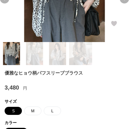
Previous slide
Ne
優雅なヒョウ柄パフスリーブブラウス
3,480
円
サイズ
S
M
L
カラー