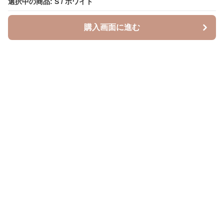
選択中の商品: S / ホワイト
選択中の商品: S / ホワイト
購入画面に進む
購入画面に進む
Leopal
について
会社概要
利用規約