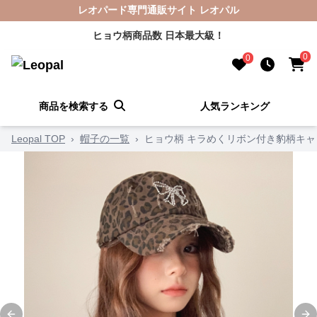
レオパード専門通販サイト レオパル
ヒョウ柄商品数 日本最大級！
0
0
商品を検索する
人気ランキング
Leopal TOP
›
帽子の一覧
›
ヒョウ柄 キラめくリボン付き豹柄キャ