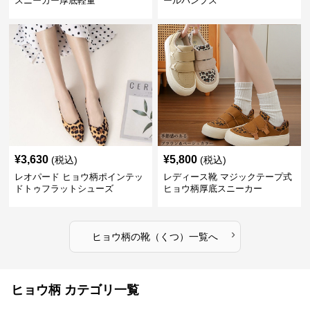
スニーカー厚底軽量
ールパンプス
¥
3,630
¥
5,800
(税込)
(税込)
レオパード ヒョウ柄ポインテッ
レディース靴 マジックテープ式
ドトゥフラットシューズ
ヒョウ柄厚底スニーカー
›
ヒョウ柄
の
靴（くつ）
一覧へ
ヒョウ柄 カテゴリ一覧