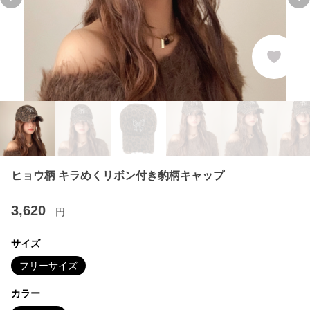
Previous slide
Ne
ヒョウ柄 キラめくリボン付き豹柄キャップ
3,620
円
サイズ
フリーサイズ
カラー