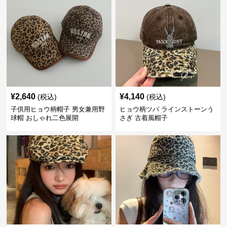
¥
2,640
¥
4,140
(税込)
(税込)
子供用ヒョウ柄帽子 男女兼用野
ヒョウ柄ツバ ラインストーンう
球帽 おしゃれ二色展開
さぎ 古着風帽子