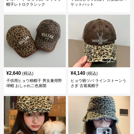
帽子レトロクラシック
ケットハット
¥
2,640
¥
4,140
(税込)
(税込)
子供用ヒョウ柄帽子 男女兼用野
ヒョウ柄ツバ ラインストーンう
球帽 おしゃれ二色展開
さぎ 古着風帽子