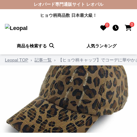
レオパード専門通販サイト レオパル
ヒョウ柄商品数 日本最大級！
0
0
商品を検索する
人気ランキング
Leopal TOP
›
記事一覧
›
【ヒョウ柄キャップ】でコーデに華やか