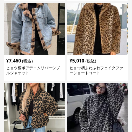
¥
7,460
¥
5,010
(税込)
(税込)
ヒョウ柄ボアデニムリバーシブ
ヒョウ柄ふわふわフェイクファ
ルジャケット
ーショートコート