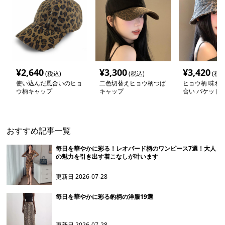
¥
2,640
¥
3,300
¥
3,420
(税込)
(税込)
(税込
使い込んだ風合いのヒョ
二色切替えヒョウ柄つば
ヒョウ柄 味わ
ウ柄キャップ
キャップ
合い バケット
おすすめ記事一覧
毎日を華やかに彩る！レオパード柄のワンピース7選！大人
の魅力を引き出す着こなしが叶います
更新日
2026-07-28
毎日を華やかに彩る豹柄の洋服19選
更新日
2026-07-28