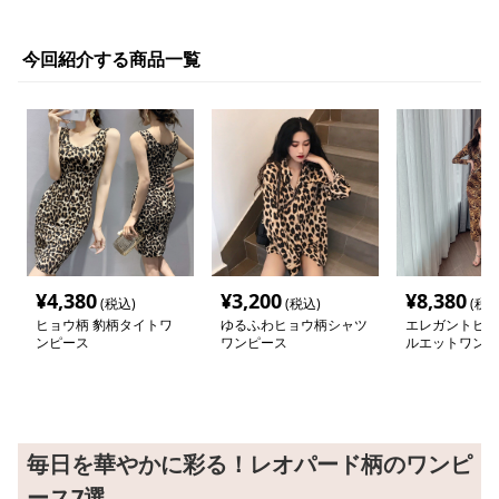
今回紹介する商品一覧
¥
4,380
¥
3,200
¥
8,380
(税込)
(税込)
(税込
ヒョウ柄 豹柄タイトワ
ゆるふわヒョウ柄シャツ
エレガントヒョ
ンピース
ワンピース
ルエットワンピ
毎日を華やかに彩る！レオパード柄のワンピ
ース7選