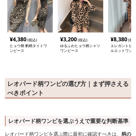
¥
4,380
¥
3,200
¥
8,380
(税込)
(税込)
(税込
ヒョウ柄 豹柄タイトワ
ゆるふわヒョウ柄シャツ
エレガントヒョ
ンピース
ワンピース
ルエットワンピ
レオパード柄ワンピの選び方｜まず押さえる
べきポイント
レオパード柄ワンピを選ぶうえで重要な判断基準
レオパード柄ワンピを選ぶ際に最初に確認すべきは、
柄の