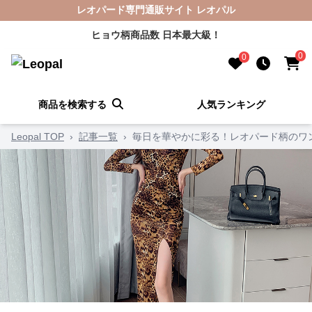
レオパード専門通販サイト レオパル
ヒョウ柄商品数 日本最大級！
0
0
商品を検索する
人気ランキング
Leopal TOP
›
記事一覧
›
毎日を華やかに彩る！レオパード柄のワ