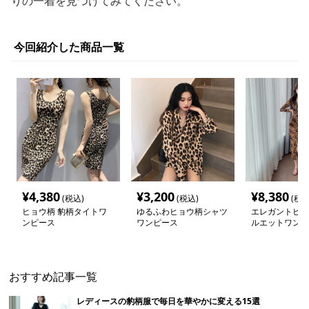
りの一着を見つけてみてください。
今回紹介した商品一覧
¥
4,380
¥
3,200
¥
8,380
(税込)
(税込)
(税込
ヒョウ柄 豹柄タイトワ
ゆるふわヒョウ柄シャツ
エレガントヒョ
ンピース
ワンピース
ルエットワンピ
おすすめ記事一覧
レディースの豹柄服で毎日を華やかに変える15選