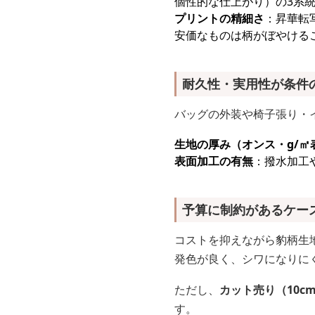
個性的な仕上がり）の3系
プリントの精細さ
：昇華転
安価なものは柄がぼやける
耐久性・実用性が条件
バッグの外装や椅子張り・
生地の厚み（オンス・g/㎡
表面加工の有無
：撥水加工
予算に制約があるケー
コストを抑えながら豹柄生
発色が良く、シワになりに
ただし、
カット売り（10
す。