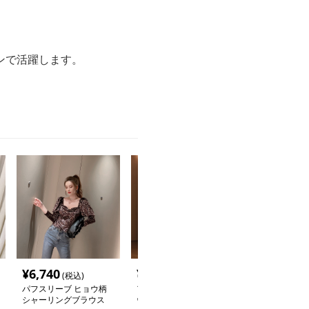
。
ンで活躍します。
¥
6,740
¥
7,540
¥
3,640
(税込)
(税込)
(税込
パフスリーブ ヒョウ柄
アシンメトリー飾りヒョ
ヒョウ柄 豹柄
シャーリングブラウス
ウ柄トップス
ャガード ライ