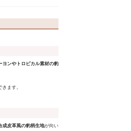
ーヨンやトロピカル素材の豹
できます。
合成皮革風の豹柄生地
が向い