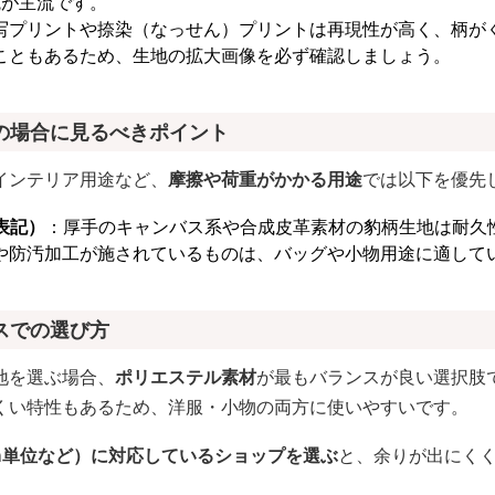
統が主流です。
写プリントや捺染（なっせん）プリントは再現性が高く、柄が
こともあるため、生地の拡大画像を必ず確認しましょう。
の場合に見るべきポイント
インテリア用途など、
摩擦や荷重がかかる用途
では以下を優先
表記）
：厚手のキャンバス系や合成皮革素材の豹柄生地は耐久
や防汚加工が施されているものは、バッグや小物用途に適して
スでの選び方
地を選ぶ場合、
ポリエステル素材
が最もバランスが良い選択肢
くい特性もあるため、洋服・小物の両方に使いやすいです。
cm単位など）に対応しているショップを選ぶ
と、余りが出にく