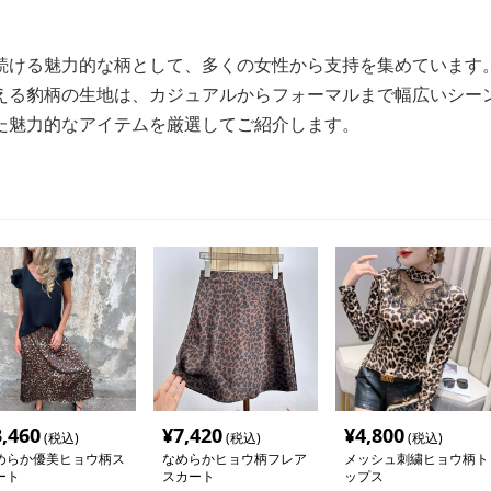
続ける魅力的な柄として、多くの女性から支持を集めています
える豹柄の生地は、カジュアルからフォーマルまで幅広いシー
た魅力的なアイテムを厳選してご紹介します。
3,460
¥
7,420
¥
4,800
(税込)
(税込)
(税込)
めらか優美ヒョウ柄ス
なめらかヒョウ柄フレア
メッシュ刺繍ヒョウ柄ト
ート
スカート
ップス