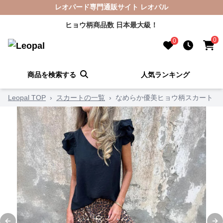
レオパード専門通販サイト レオパル
ヒョウ柄商品数 日本最大級！
0
0
商品を検索する
人気ランキング
Leopal TOP
›
スカートの一覧
›
なめらか優美ヒョウ柄スカート