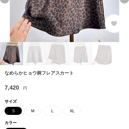
Previous slide
Ne
なめらかヒョウ柄フレアスカート
7,420
円
サイズ
S
M
L
XL
カラー