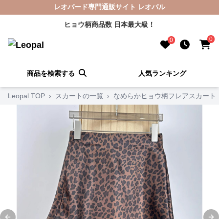
レオパード専門通販サイト レオパル
ヒョウ柄商品数 日本最大級！
0
0
商品を検索する
人気ランキング
Leopal TOP
›
スカートの一覧
›
なめらかヒョウ柄フレアスカート