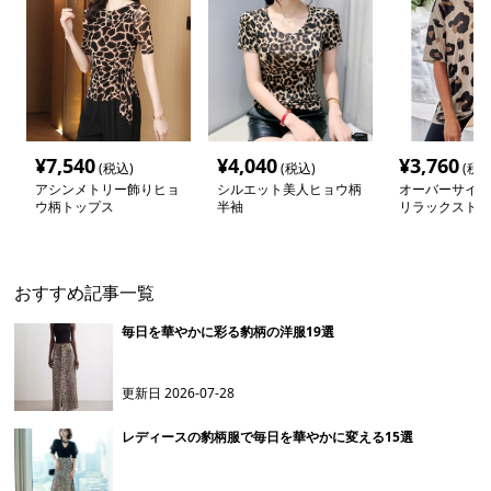
¥
7,540
¥
4,040
¥
3,760
(税込)
(税込)
(税込
アシンメトリー飾りヒョ
シルエット美人ヒョウ柄
オーバーサイズ
ウ柄トップス
半袖
リラックストッ
おすすめ記事一覧
毎日を華やかに彩る豹柄の洋服19選
更新日
2026-07-28
レディースの豹柄服で毎日を華やかに変える15選