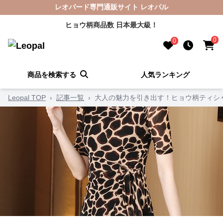
レオパード専門通販サイト レオパル
ヒョウ柄商品数 日本最大級！
0
0
商品を検索する
人気ランキング
Leopal TOP
›
記事一覧
›
大人の魅力を引き出す！ヒョウ柄ティシ