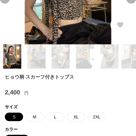
Previous slide
Ne
ヒョウ柄 スカーフ付きトップス
2,400
円
サイズ
S
M
L
XL
2XL
カラー