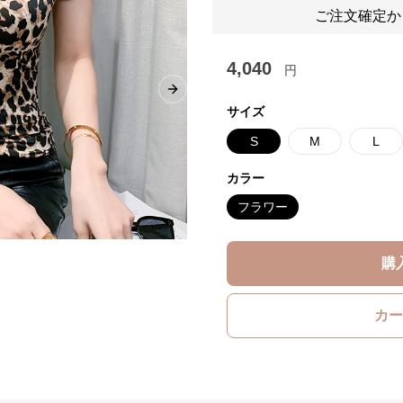
ご注文確定か
4,040
円
Next slide
サイズ
S
M
L
カラー
フラワー
購
カー