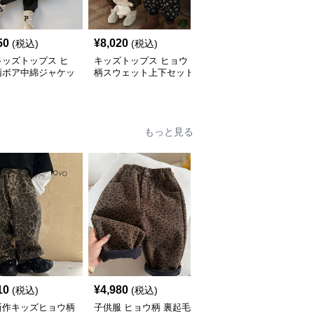
50
¥
8,020
¥
5,440
(税込)
(税込)
(税込)
キッズトップス ヒ
キッズトップス ヒョウ
大人可愛いヒョウ柄ニッ
柄ボア中綿ジャケッ
柄スウェット上下セット
トトップス ゆったり丸
80-140cm
首セーター
もっと見る
10
¥
4,980
¥
5,420
(税込)
(税込)
(税込)
新作キッズヒョウ柄
子供服 ヒョウ柄 裏起毛
子供服 ヒョウ柄デニム