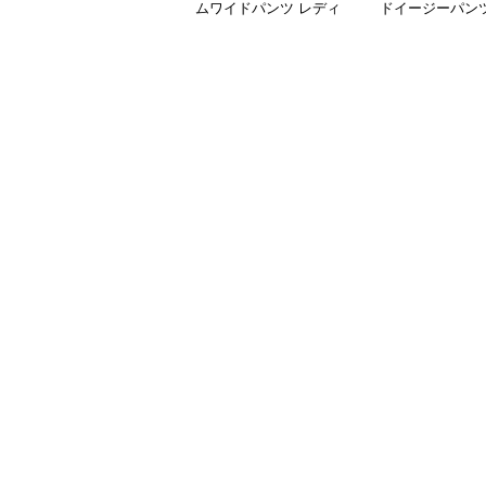
ムワイドパンツ レディ
ドイージーパン
ース