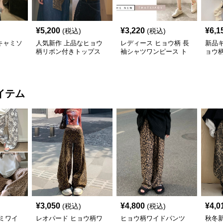
¥
5,200
¥
3,220
¥
6,1
(税込)
(税込)
キャミソ
人気新作 上品なヒョウ
レディース ヒョウ柄 長
新品
柄リボン付きトップス
袖シャツワンピース ト
ョウ
ップス
ト
イテム
¥
3,050
¥
4,800
¥
4,0
(税込)
(税込)
ミワイ
レオパード ヒョウ柄ワ
ヒョウ柄ワイドパンツ
秋冬