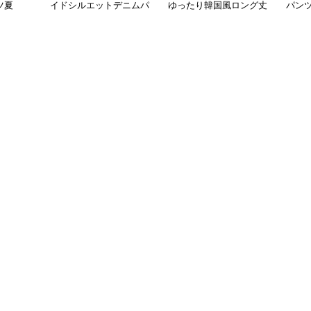
ツ夏
イドシルエットデニムパ
ゆったり韓国風ロング丈
パンツ
ンツ
ンチ