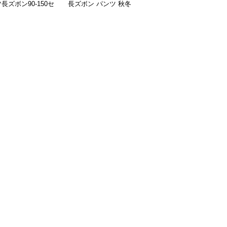
長ズボン90-150セ
長ズボン パンツ 秋冬
パンツ ワイドロング 90-
90-140
160センチ