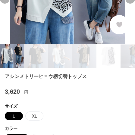
Previous slide
Ne
アシンメトリーヒョウ柄切替トップス
3,620
円
サイズ
L
XL
カラー