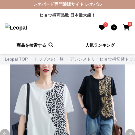
レオパード専門通販サイト レオパル
ヒョウ柄商品数 日本最大級！
0
0
商品を検索する
人気ランキング
Leopal TOP
›
トップスの一覧
›
アシンメトリーヒョウ柄切替トッ