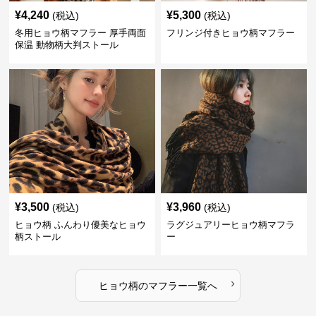
¥
4,240
¥
5,300
(税込)
(税込)
冬用ヒョウ柄マフラー 厚手両面
フリンジ付きヒョウ柄マフラー
保温 動物柄大判ストール
¥
3,500
¥
3,960
(税込)
(税込)
ヒョウ柄 ふんわり優美なヒョウ
ラグジュアリーヒョウ柄マフラ
柄ストール
ー
›
ヒョウ柄
の
マフラー
一覧へ