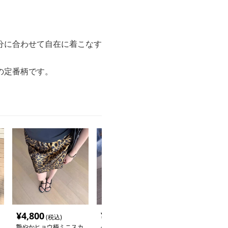
分に合わせて自在に着こなす
の定番柄です。
¥
4,800
¥
4,040
¥
3,580
(税込)
(税込)
(税込
艶やかヒョウ柄ミニスカ
ベーシックヒョウ柄ミニ
ヒョウ柄ミニス