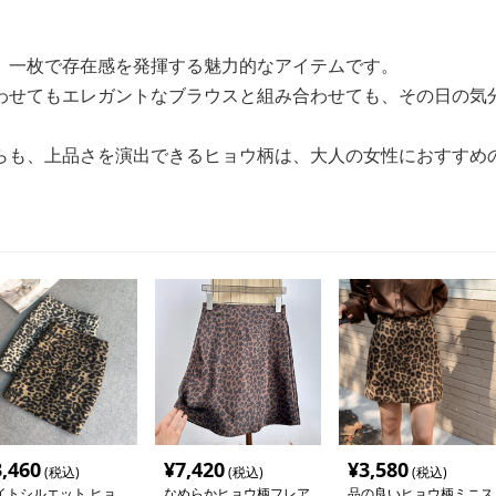
、一枚で存在感を発揮する魅力的なアイテムです。
わせてもエレガントなブラウスと組み合わせても、その日の気
らも、上品さを演出できるヒョウ柄は、大人の女性におすすめ
3,460
¥
7,420
¥
3,580
(税込)
(税込)
(税込)
イトシルエット ヒョ
なめらかヒョウ柄フレア
品の良いヒョウ柄ミニス