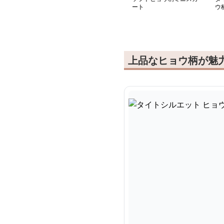
ート
ウ
上品なヒョウ柄が魅