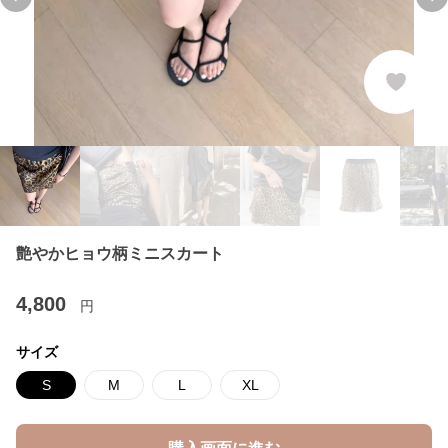
Previous slide
Ne
艶やかヒョウ柄ミニスカート
4,800
円
サイズ
S
M
L
XL