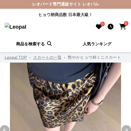
レオパード専門通販サイト レオパル
ヒョウ柄商品数 日本最大級！
0
0
商品を検索する
人気ランキング
Leopal TOP
›
スカートの一覧
›
艶やかヒョウ柄ミニスカート