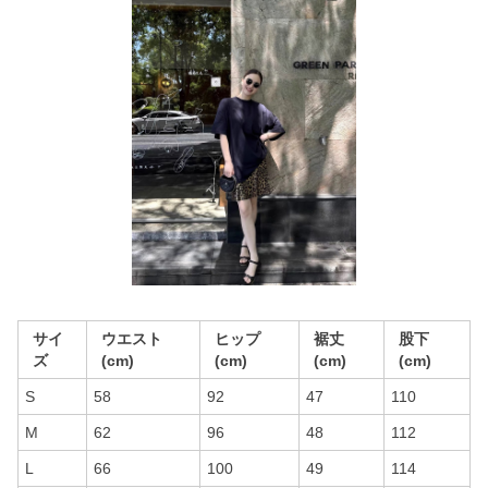
サイ
ウエスト
ヒップ
裾丈
股下
ズ
(cm)
(cm)
(cm)
(cm)
S
58
92
47
110
M
62
96
48
112
L
66
100
49
114