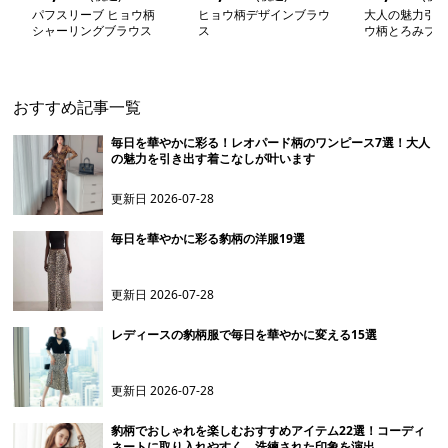
パフスリーブ ヒョウ柄
ヒョウ柄デザインブラウ
大人の魅力引き
シャーリングブラウス
ス
ウ柄とろみブラ
おすすめ記事一覧
毎日を華やかに彩る！レオパード柄のワンピース7選！大人
の魅力を引き出す着こなしが叶います
更新日
2026-07-28
毎日を華やかに彩る豹柄の洋服19選
更新日
2026-07-28
レディースの豹柄服で毎日を華やかに変える15選
更新日
2026-07-28
豹柄でおしゃれを楽しむおすすめアイテム22選！コーディ
ネートに取り入れやすく、洗練された印象を演出