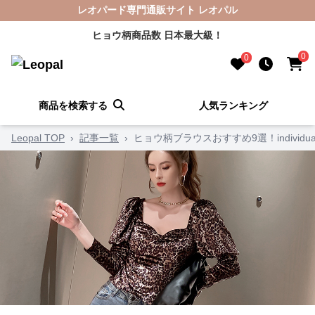
レオパード専門通販サイト レオパル
ヒョウ柄商品数 日本最大級！
0
0
商品を検索する
人気ランキング
Leopal TOP
›
記事一覧
›
ヒョウ柄ブラウスおすすめ9選！individ