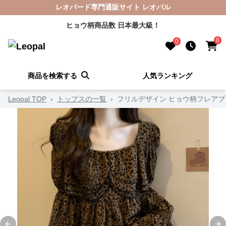
レオパード専門通販サイト レオパル
ヒョウ柄商品数 日本最大級！
0
0
商品を検索する
人気ランキング
Leopal TOP
›
トップスの一覧
›
フリルデザイン ヒョウ柄フレアブ