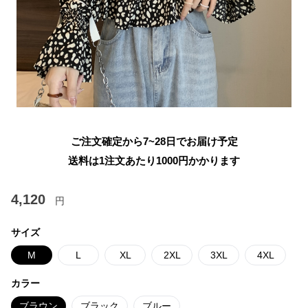
ご注文確定から7~28日でお届け予定
送料は1注文あたり
1000
円かかります
4,120
円
サイズ
M
L
XL
2XL
3XL
4XL
カラー
ブラウン
ブラック
ブルー