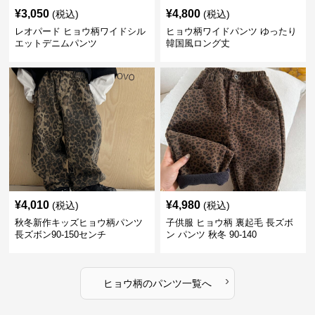
¥
3,050
¥
4,800
(税込)
(税込)
レオパード ヒョウ柄ワイドシル
ヒョウ柄ワイドパンツ ゆったり
エットデニムパンツ
韓国風ロング丈
¥
4,010
¥
4,980
(税込)
(税込)
秋冬新作キッズヒョウ柄パンツ
子供服 ヒョウ柄 裏起毛 長ズボ
長ズボン90-150センチ
ン パンツ 秋冬 90-140
›
ヒョウ柄
の
パンツ
一覧へ