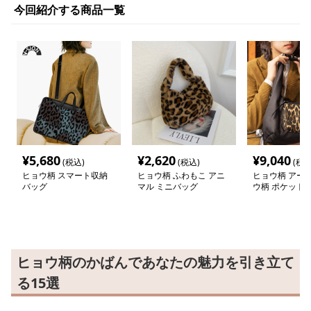
今回紹介する商品一覧
¥
5,680
¥
2,620
¥
9,040
(税込)
(税込)
(税込
ヒョウ柄 スマート収納
ヒョウ柄 ふわもこ アニ
ヒョウ柄 アー
バッグ
マル ミニバッグ
ウ柄 ポケット
ー
ヒョウ柄のかばんであなたの魅力を引き立て
る15選