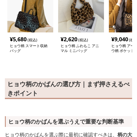
¥
5,680
¥
2,620
¥
9,040
(税込)
(税込)
(税込
ヒョウ柄 スマート収納
ヒョウ柄 ふわもこ アニ
ヒョウ柄 アー
バッグ
マル ミニバッグ
ウ柄 ポケット
ー
ヒョウ柄のかばんの選び方｜まず押さえるべ
きポイント
ヒョウ柄のかばんを選ぶうえで重要な判断基準
ヒョウ柄のかばんを選ぶ際に最初に確認すべきは、
柄の大