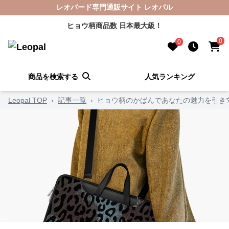
レオパード専門通販サイト レオパル
ヒョウ柄商品数 日本最大級！
0
0
商品を検索する
人気ランキング
Leopal TOP
›
記事一覧
›
ヒョウ柄のかばんであなたの魅力を引き立