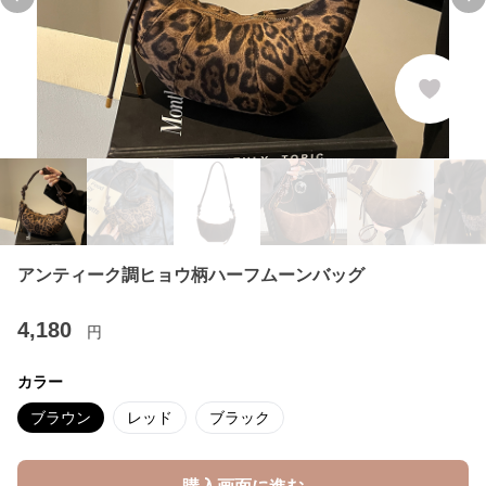
Previous slide
Ne
アンティーク調ヒョウ柄ハーフムーンバッグ
4,180
円
カラー
ブラウン
レッド
ブラック