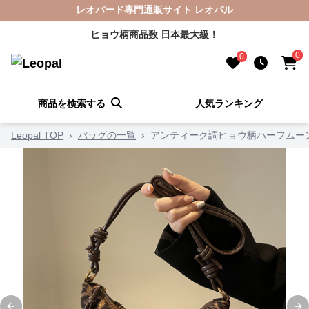
レオパード専門通販サイト レオパル
ヒョウ柄商品数 日本最大級！
0
0
商品を検索する
人気ランキング
Leopal TOP
›
バッグの一覧
›
アンティーク調ヒョウ柄ハーフムー