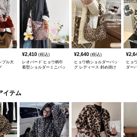
¥
2,410
¥
2,640
¥
2,6
(税込)
(税込)
シブル大
レオパード ヒョウ柄巾
ヒョウ柄ショルダーバッ
ヒョ
グ
着型ショルダーミニバッ
グ レディース 斜め掛け
ダー
グ
小さめバッグ
アイテム