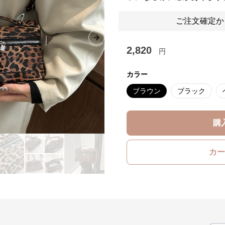
ご注文確定か
Next slide
2,820
円
カラー
ブラウン
ブラック
購
カー