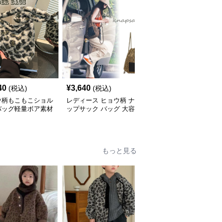
40
¥
3,640
¥
3,840
(税込)
(税込)
(税込)
ウ柄もこもこショル
レディース ヒョウ柄 ナ
ヒョウ柄 豹柄リバーシ
バッグ軽量ボア素材
ップサック バッグ 大容
ブルトートバッグ ショ
量 軽量
ルダー対応
もっと見る