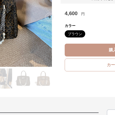
4,600
円
Next slide
カラー
ブラウン
購
カー