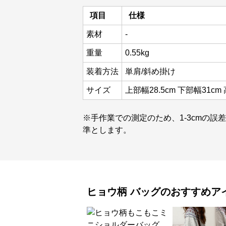
項目
仕様
素材
-
重量
0.55kg
装着方法
単肩/斜め掛け
サイズ
上部幅28.5cm 下部幅31cm
※手作業での測定のため、1-3cmの誤
準とします。
ヒョウ柄
バッグ
のおすすめア