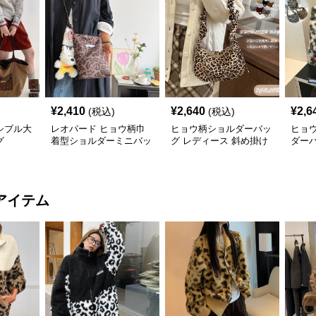
¥
2,410
¥
2,640
¥
2,6
(税込)
(税込)
シブル大
レオパード ヒョウ柄巾
ヒョウ柄ショルダーバッ
ヒョ
グ
着型ショルダーミニバッ
グ レディース 斜め掛け
ダー
グ
小さめバッグ
アイテム