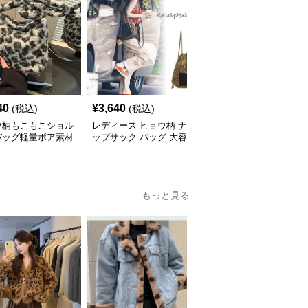
40
¥
3,640
¥
3,840
(税込)
(税込)
(税込)
ウ柄もこもこショル
レディース ヒョウ柄 ナ
ヒョウ柄 豹柄リバーシ
バッグ軽量ボア素材
ップサック バッグ 大容
ブルトートバッグ ショ
量 軽量
ルダー対応
もっと見る