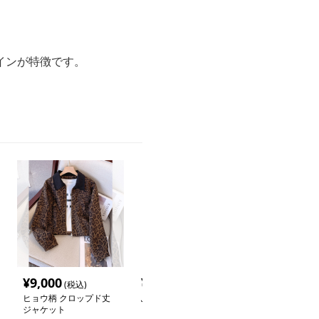
インが特徴です。
¥
9,000
¥
14,260
¥
5,900
(税込)
(税込)
(税込
ヒョウ柄 クロップド丈
ふんわり襟ヒョウ柄 シ
クラシカルヒョ
ジャケット
ョートコート
ゾン