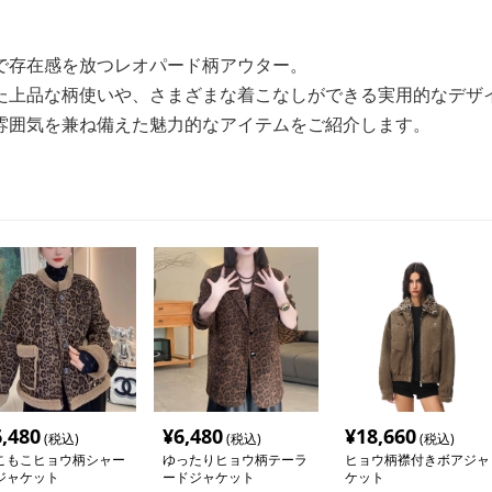
で存在感を放つレオパード柄アウター。
た上品な柄使いや、さまざまな着こなしができる実用的なデザ
雰囲気を兼ね備えた魅力的なアイテムをご紹介します。
6,480
¥
6,480
¥
18,660
(税込)
(税込)
(税込)
こもこヒョウ柄シャー
ゆったりヒョウ柄テーラ
ヒョウ柄襟付きボアジャ
ジャケット
ードジャケット
ケット