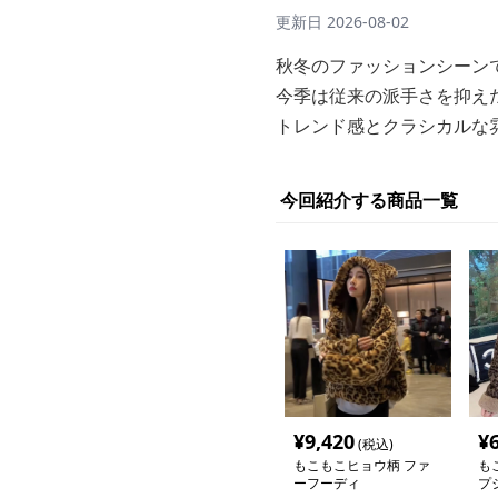
更新日
2026-08-02
秋冬のファッションシーン
今季は従来の派手さを抑え
トレンド感とクラシカルな
今回紹介する商品一覧
¥
9,420
¥
(税込)
もこもこヒョウ柄 ファ
も
ーフーディ
プ