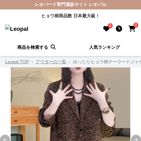
レオパード専門通販サイト レオパル
ヒョウ柄商品数 日本最大級！
0
0
商品を検索する
人気ランキング
Leopal TOP
›
アウターの一覧
›
ゆったりヒョウ柄テーラードジャ