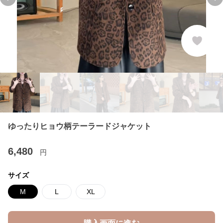
Previous slide
Ne
ゆったりヒョウ柄テーラードジャケット
6,480
円
サイズ
M
L
XL