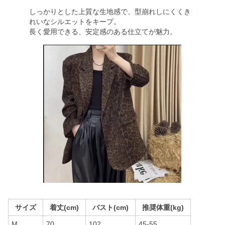
しっかりとした上質な生地感で、型崩れしにくくき
れいなシルエットをキープ。
長く愛用できる、安定感のある仕立てが魅力。
サイズ
着丈(cm)
バスト(cm)
推奨体重(kg)
M
70
102
45-55