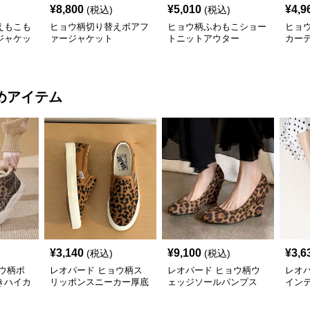
¥
8,800
¥
5,010
¥
4,9
(税込)
(税込)
えもこも
ヒョウ柄切り替えボアフ
ヒョウ柄ふわもこショー
ヒョ
ジャケッ
ァージャケット
トニットアウター
カー
めアイテム
¥
3,140
¥
9,100
¥
3,6
(税込)
(税込)
ウ柄ボ
レオパード ヒョウ柄ス
レオパード ヒョウ柄ウ
レオ
きハイカ
リッポンスニーカー厚底
ェッジソールパンプス
イン
軽量
シュ