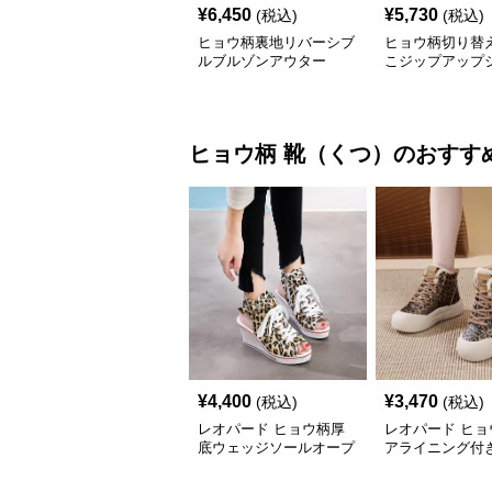
¥
6,450
¥
5,730
(税込)
(税込)
ヒョウ柄裏地リバーシブ
ヒョウ柄切り替
ルブルゾンアウター
こジップアップ
ト
ヒョウ柄
靴（くつ）
のおすす
¥
4,400
¥
3,470
(税込)
(税込)
レオパード ヒョウ柄厚
レオパード ヒョ
底ウェッジソールオープ
アライニング付
ントゥスニーカーサンダ
ット防寒靴
ル