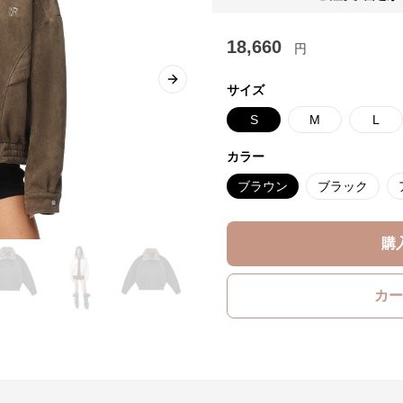
18,660
円
Next slide
サイズ
S
M
L
カラー
ブラウン
ブラック
購
カー