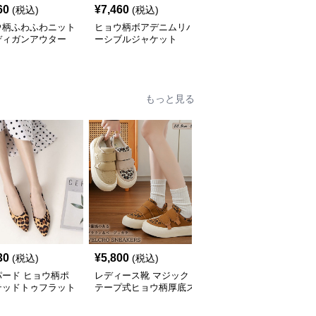
60
¥
7,460
¥
5,010
(税込)
(税込)
(税込)
ウ柄ふわふわニット
ヒョウ柄ボアデニムリバ
ヒョウ柄ふわふわフェイ
ディガンアウター
ーシブルジャケット
クファーショートコート
もっと見る
30
¥
5,800
¥
3,600
(税込)
(税込)
(税込)
パード ヒョウ柄ポ
レディース靴 マジック
ヒョウ柄クリア透明ヒー
テッドトゥフラット
テープ式ヒョウ柄厚底ス
ルサンダル靴美脚九セン
ーズ
ニーカー
チ