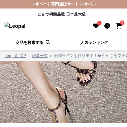
レオパード専門通販サイト レオパル
ヒョウ柄商品数 日本最大級！
0
0
商品を検索する
人気ランキング
Leopal TOP
›
記事一覧
›
美脚ラインを作り出す！華やかさをプラ