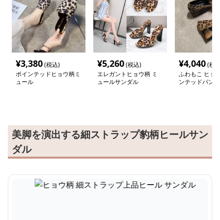
¥
3,380
¥
5,260
¥
4,040
(税込)
(税込)
(税込
ポインテッドヒョウ柄ミ
エレガントヒョウ柄 ミ
ふわもこ ヒョウ
ュール
ュールサンダル
ンテッドパンプ
美脚を演出する細ストラップ豹柄ヒールサン
ダル