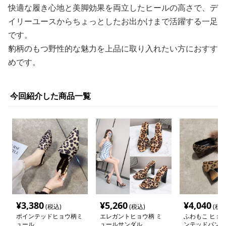
快適な履き心地と美脚効果を両立したヒールの高さで、デ
イリーユースからちょっとしたお出かけまで活躍する一足
です。
豹柄のもつ野性的な魅力を上品に取り入れたい方におすす
めです。
今回紹介した商品一覧
¥
3,380
¥
5,260
¥
4,040
(税込)
(税込)
(税込
ポインテッドヒョウ柄ミ
エレガントヒョウ柄 ミ
ふわもこ ヒョウ
ュール
ュールサンダル
ンテッドパンプ