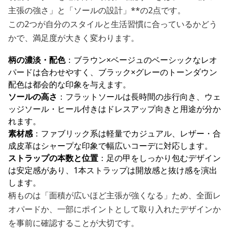
主張の強さ」と「ソールの設計」**の2点です。
この2つが自分のスタイルと生活習慣に合っているかどう
かで、満足度が大きく変わります。
柄の濃淡・配色
：ブラウン×ベージュのベーシックなレオ
パードは合わせやすく、ブラック×グレーのトーンダウン
配色は都会的な印象を与えます。
ソールの高さ
：フラットソールは長時間の歩行向き、ウェ
ッジソール・ヒール付きはドレスアップ向きと用途が分か
れます。
素材感
：ファブリック系は軽量でカジュアル、レザー・合
成皮革はシャープな印象で幅広いコーデに対応します。
ストラップの本数と位置
：足の甲をしっかり包むデザイン
は安定感があり、1本ストラップは開放感と抜け感を演出
します。
柄ものは「面積が広いほど主張が強くなる」ため、全面レ
オパードか、一部にポイントとして取り入れたデザインか
を事前に確認することが大切です。