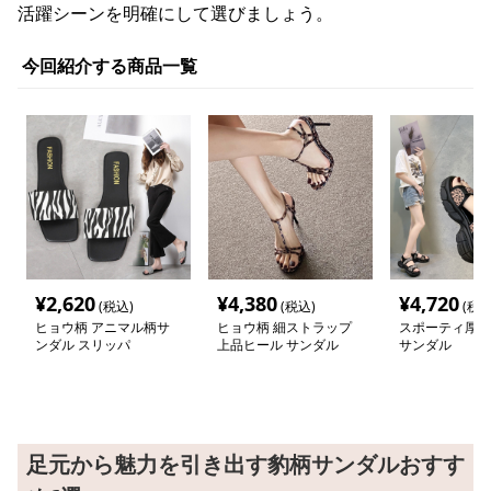
活躍シーンを明確にして選びましょう。
今回紹介する商品一覧
¥
2,620
¥
4,380
¥
4,720
(税込)
(税込)
(税込
ヒョウ柄 アニマル柄サ
ヒョウ柄 細ストラップ
スポーティ厚底
ンダル スリッパ
上品ヒール サンダル
サンダル
足元から魅力を引き出す豹柄サンダルおすす