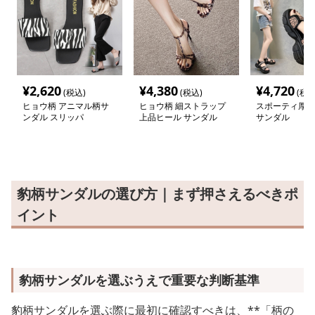
¥
2,620
¥
4,380
¥
4,720
(税込)
(税込)
(税込
ヒョウ柄 アニマル柄サ
ヒョウ柄 細ストラップ
スポーティ厚底
ンダル スリッパ
上品ヒール サンダル
サンダル
豹柄サンダルの選び方｜まず押さえるべきポ
イント
豹柄サンダルを選ぶうえで重要な判断基準
豹柄サンダルを選ぶ際に最初に確認すべきは、**「柄の