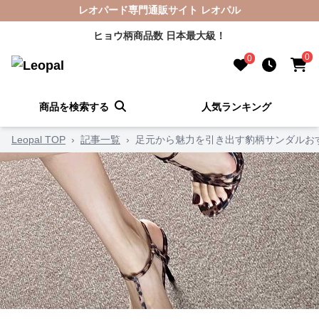
レオパード専門通販サイト レオパル
ヒョウ柄商品数 日本最大級！
0
0
商品を検索する
人気ランキング
Leopal TOP
›
記事一覧
›
足元から魅力を引き出す豹柄サンダルお