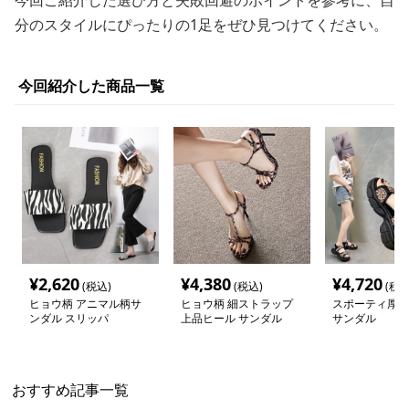
今回ご紹介した選び方と失敗回避のポイントを参考に、自
分のスタイルにぴったりの1足をぜひ見つけてください。
今回紹介した商品一覧
¥
2,620
¥
4,380
¥
4,720
(税込)
(税込)
(税込
ヒョウ柄 アニマル柄サ
ヒョウ柄 細ストラップ
スポーティ厚底
ンダル スリッパ
上品ヒール サンダル
サンダル
おすすめ記事一覧