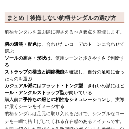
まとめ｜後悔しない豹柄サンダルの選び方
豹柄サンダルを選ぶ際に押さえるべき要点を整理します。
柄の濃淡・配色
は、合わせたいコーデのトーンに合わせて
選ぶ
ソールの高さ・形状
は、使用シーンと歩きやすさで判断す
る
ストラップの構造と調節機能
を確認し、自分の足幅に合っ
たものを選ぶ
カジュアル派にはフラット・トング型
、きれいめ派には
ヒ
ール・アンクルストラップ型
が向いている
購入前に
手持ちの服との相性をシミュレーション
し、実際
に履くシーンをイメージする
豹柄サンダルは足元に取り入れるだけで、シンプルなコー
デを一瞬で格上げしてくれる存在感のあるアイテムです。