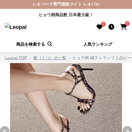
レオパード専門通販サイト レオパル
ヒョウ柄商品数 日本最大級！
0
0
商品を検索する
人気ランキング
Leopal TOP
›
靴（くつ）の一覧
›
ヒョウ柄 細ストラップ上品ヒー