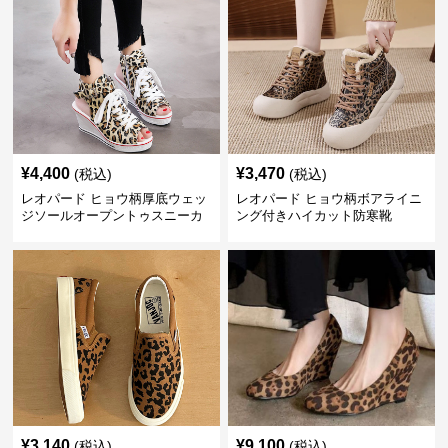
¥
4,400
¥
3,470
(税込)
(税込)
レオパード ヒョウ柄厚底ウェッ
レオパード ヒョウ柄ボアライニ
ジソールオープントゥスニーカ
ング付きハイカット防寒靴
ーサンダル
¥
3,140
¥
9,100
(税込)
(税込)